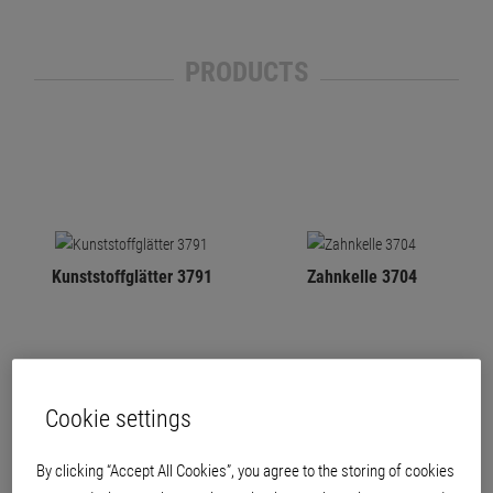
PRODUCTS
Kunststoffglätter 3791
Zahnkelle 3704
Cookie settings
By clicking “Accept All Cookies”, you agree to the storing of cookies
Putz-Strukturbürste 3121
Stuckateur-Reibekelle,
spitz 3784