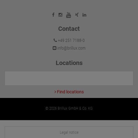
Contact
+49 251 7188-0
info@brillux.com
Locations
Find locations
© 2026 Brillux GmbH & Co. KG
Legal notice